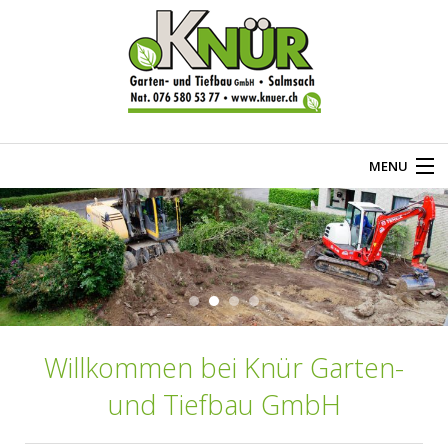
MENU
Home
Über uns
Gartenbau
Tiefbau
Willkommen bei Knür Garten-
und Tiefbau GmbH
Kontakt